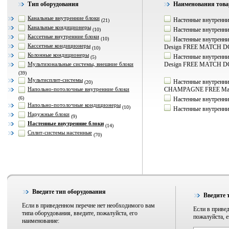
Тип оборудования
Наименования товар
Канальные внутренние блоки
Настенные внутренн
(21)
Канальные кондиционеры
Настенные внутренн
(10)
Кассетные внутренние блоки
(10)
Настенные внутренние
Кассетные кондиционеры
Design FREE MATCH DC
(10)
Колонные кондиционеры
Настенные внутренние
(5)
Мультизональные системы, внешние блоки
Design FREE MATCH DC
(39)
Мультисплит-системы
Настенные внутренни
(20)
Напольно-потолочные внутренние блоки
CHAMPAGNE FREE Matc
(6)
Настенные внутренн
Напольно-потолочные кондиционеры
(10)
Настенные внутренн
Наружные блоки
(9)
Настенные внутренние блоки
(14)
Сплит-системы настенные
(70)
Введите тип оборудования
Введите 
Если в приведенном перечне нет необходимого вам
Если в привед
типа оборудования, введите, пожалуйста, его
пожалуйста, е
наименование: