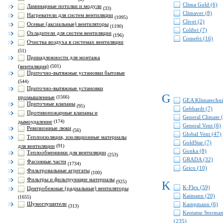
Clima Gold (6)
Ламинарные потолки и модули
(33)
Climaver (8)
Нагреватели для систем вентиляции
(1095)
Clivet (2)
Осевые (аксиальные) вентиляторы
(1190)
Colibri (7)
Охладители для систем вентиляции
(196)
Comefri (16)
Очистка воздуха в системах вентиляции
(51)
Принадлежности для монтажа
(вентиляция)
(501)
Приточно-вытяжные установки бытовые
(544)
Приточно-вытяжные установки
G
промышленные
(1566)
GEA Klimatechni
Приточные клапаны
(95)
Gebhardt (7)
Противопожарные клапаны и
General Climate 
дымоудаление
(174)
General Vent (6)
Ревизионные люки
(56)
Global Vent (47)
Теплоизоляция, изоляционные материалы
GoldStar (7)
для вентиляции
(91)
Gonka (8)
Теплообменники для вентиляции
(253)
GRADA (32)
Фасонные части
(1734)
Grico (10)
Фильтровальные агрегаты
(100)
Фильтры и фильтрующие материалы
(925)
K
K-Flex (59)
Центробежные (радиальные) вентиляторы
Kaimann (20)
(1655)
Шумоглушители
Kampmann (6)
(313)
Kentatsu Storma
(235)