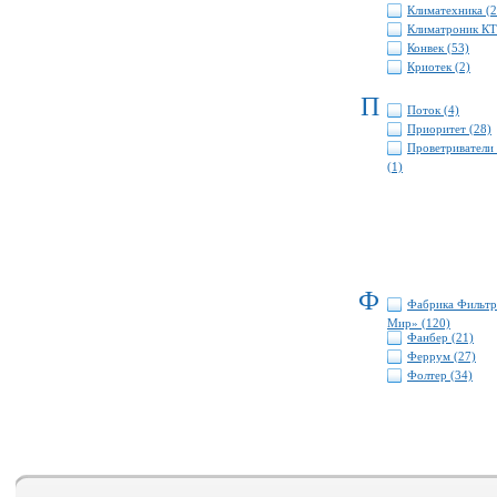
Климатехника (2
Климатроник КТ
Конвек (53)
Криотек (2)
П
Поток (4)
Приоритет (28)
Проветриватели 
(1)
Ф
Фабрика Фильтр
Мир» (120)
Фанбер (21)
Феррум (27)
Фолтер (34)