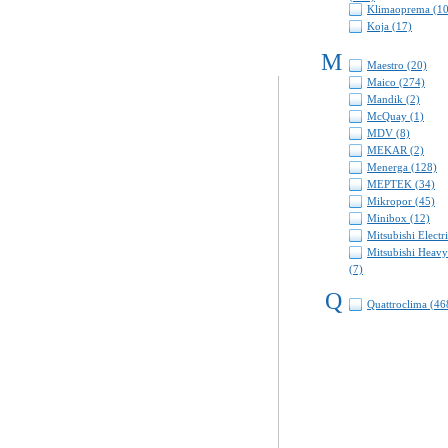
Klimaoprema (1
Koja (17)
M
Maestro (20)
Maico (274)
Mandik (2)
McQuay (1)
MDV (8)
MEKAR (2)
Menerga (128)
MEPTEK (34)
Mikropor (45)
Minibox (12)
Mitsubishi Electr
Mitsubishi Heavy
(7)
Q
Quattroclima (46