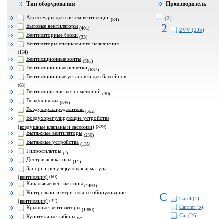
Тип оборудования
Производитель
Аксессуары для систем вентиляции
(2)
(34)
2
Бытовые вентиляторы
(401)
2VV (205)
Вентиляторные блоки
(33)
Вентиляторы специального назначения
(164)
Вентиляционные зонты
(581)
Вентиляционные решетки
(637)
Вентиляционные установки для бассейнов
(68)
Вентиляция чистых помещений
(30)
Воздуховоды
(535)
Воздухораспределители
(362)
Воздухорегулирующие устройства
(воздушные клапаны и заслонки)
(829)
Вытяжные вентиляторы
(286)
Вытяжные устройства
(135)
Гидрофильтры
(4)
Дестратификаторы
(11)
Запорно-регулирующая арматура
(вентиляция)
(60)
Канальные вентиляторы
(1493)
Контрольно-измерительное оборудование
C
Carel (5)
(вентиляция)
(32)
Carrier (5)
Крышные вентиляторы
(1380)
Cat (26)
Курительные кабины
(8)