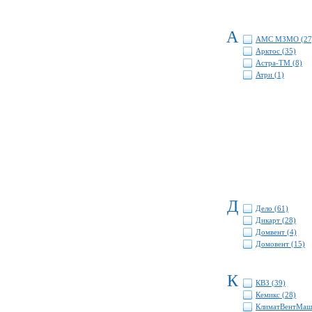
А
АМС МЗМО (27
Арктос (35)
Астра-ТМ (8)
Атри (1)
Д
Дело (61)
Дикарт (28)
Домвент (4)
Домовент (15)
К
КВЗ (39)
Кемикс (28)
КлиматВентМаш 