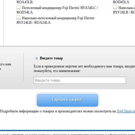
ROA45LB
ROD45LA
Потолочный кондиционер Fuji Electric RYA54LC /
Напольно-п
ROD54LA
RYF18LB / 
Напольно-потолочный кондиционер Fuji Electric
RYF24LB / ROA24LA
Введите товар
ого вам
Если в приведенном перечне нет необходимого вам товара, введит
о
пожалуйста, его наименование:
Подробную информацию о товарах и производителях можно посмотреть на
TopClimat.r