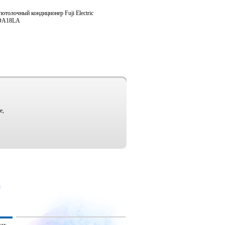
отолочный кондиционер Fuji Electric
ROA18LA
е,
u