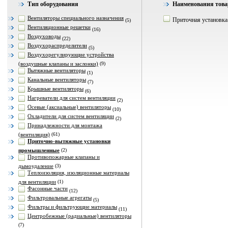
Тип оборудования
Наименования това
Вентиляторы специального назначения
Приточная установка
(5)
Вентиляционные решетки
(16)
Воздуховоды
(22)
Воздухораспределители
(5)
Воздухорегулирующие устройства
(воздушные клапаны и заслонки)
(9)
Вытяжные вентиляторы
(1)
Канальные вентиляторы
(7)
Крышные вентиляторы
(6)
Нагреватели для систем вентиляции
(2)
Осевые (аксиальные) вентиляторы
(10)
Охладители для систем вентиляции
(2)
Принадлежности для монтажа
(вентиляция)
(61)
Приточно-вытяжные установки
промышленные
(2)
Противопожарные клапаны и
дымоудаление
(3)
Теплоизоляция, изоляционные материалы
для вентиляции
(1)
Фасонные части
(12)
Фильтровальные агрегаты
(5)
Фильтры и фильтрующие материалы
(11)
Центробежные (радиальные) вентиляторы
(7)