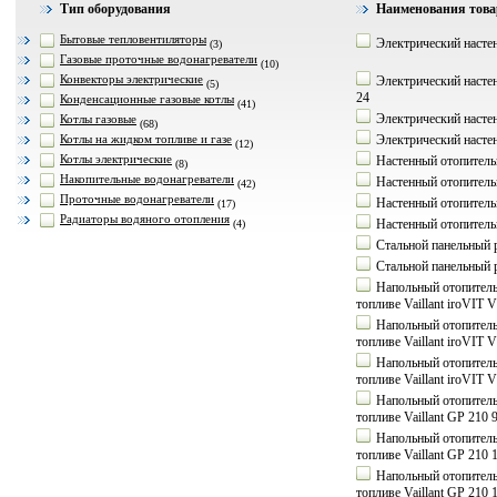
Тип оборудования
Наименования товар
Бытовые тепловентиляторы
Электрический настен
(3)
Газовые проточные водонагреватели
(10)
Конвекторы электрические
Электрический настен
(5)
24
Конденсационные газовые котлы
(41)
Электрический настен
Котлы газовые
(68)
Котлы на жидком топливе и газе
Электрический настен
(12)
Котлы электрические
Настенный отопитель
(8)
Накопительные водонагреватели
Настенный отопитель
(42)
Проточные водонагреватели
Настенный отопитель
(17)
Радиаторы водяного отопления
Настенный отопитель
(4)
Стальной панельный р
Стальной панельный р
Напольный отопитель
топливе Vaillant iroVIT
Напольный отопитель
топливе Vaillant iroVIT
Напольный отопитель
топливе Vaillant iroVIT
Напольный отопитель
топливе Vaillant GP 210 
Напольный отопитель
топливе Vaillant GP 210 
Напольный отопитель
топливе Vaillant GP 210 