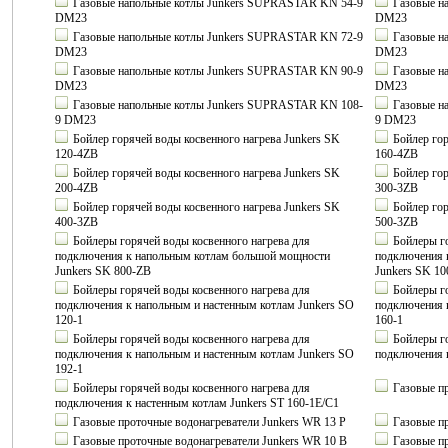
Газовые напольные котлы Junkers SUPRASTAR KN 54-9
Газовые н
DM23
DM23
Газовые напольные котлы Junkers SUPRASTAR KN 72-9
Газовые н
DM23
DM23
Газовые напольные котлы Junkers SUPRASTAR KN 90-9
Газовые н
DM23
DM23
Газовые напольные котлы Junkers SUPRASTAR KN 108-
Газовые н
9 DM23
9 DM23
Бойлер горячей воды косвенного нагрева Junkers SK
Бойлер гор
120-4ZB
160-4ZB
Бойлер горячей воды косвенного нагрева Junkers SK
Бойлер гор
200-4ZB
300-3ZB
Бойлер горячей воды косвенного нагрева Junkers SK
Бойлер гор
400-3ZB
500-3ZB
Бойлеры горячей воды косвенного нагрева для
Бойлеры го
подключения к напольным котлам большой мощности
подключения 
Junkers SK 800-ZB
Junkers SK 1
Бойлеры горячей воды косвенного нагрева для
Бойлеры го
подключения к напольным и настенным котлам Junkers SO
подключения 
120-1
160-1
Бойлеры горячей воды косвенного нагрева для
Бойлеры го
подключения к напольным и настенным котлам Junkers SO
подключения к
192-1
Бойлеры горячей воды косвенного нагрева для
Газовые пр
подключения к настенным котлам Junkers ST 160-1E/C1
Газовые проточные водонагреватели Junkers WR 13 P
Газовые пр
Газовые проточные водонагреватели Junkers WR 10 B
Газовые пр