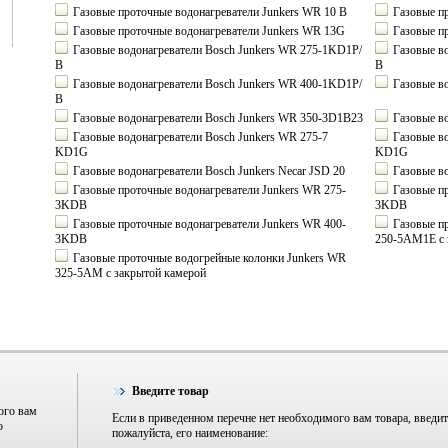
Газовые проточные водонагреватели Junkers WR 10 B
Газовые пр
Газовые проточные водонагреватели Junkers WR 13G
Газовые пр
Газовые водонагреватели Bosch Junkers WR 275-1KD1P/
Газовые во
В
В
Газовые водонагреватели Bosch Junkers WR 400-1KD1P/
Газовые во
В
Газовые водонагреватели Bosch Junkers WR 350-3D1B23
Газовые во
Газовые водонагреватели Bosch Junkers WR 275-7
Газовые во
KD1G
KD1G
Газовые водонагреватели Bosch Junkers Necar JSD 20
Газовые во
Газовые проточные водонагреватели Junkers WR 275-
Газовые пр
3KDB
3KDB
Газовые проточные водонагреватели Junkers WR 400-
Газовые пр
3KDB
250-5AM1E с 
Газовые проточные водогрейные колонки Junkers WR
325-5AM с закрытой камерой
Введите товар
ого вам
Если в приведенном перечне нет необходимого вам товара, введит
о
пожалуйста, его наименование: