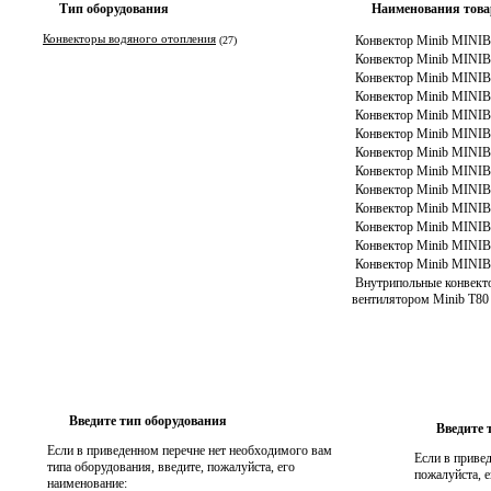
Тип оборудования
Наименования това
Конвекторы водяного отопления
Конвектор Minib MINIB
(27)
Конвектор Minib MINIB
Конвектор Minib MINIB
Конвектор Minib MINI
Конвектор Minib MINI
Конвектор Minib MINI
Конвектор Minib MINI
Конвектор Minib MINI
Конвектор Minib MINI
Конвектор Minib MINI
Конвектор Minib MINI
Конвектор Minib MINI
Конвектор Minib MINIB
Внутрипольные конвект
вентилятором Minib T80 
Введите тип оборудования
Введите 
Если в приведенном перечне нет необходимого вам
Если в привед
типа оборудования, введите, пожалуйста, его
пожалуйста, е
наименование: