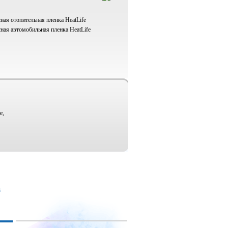
ая отопительная пленка HeatLife
ая автомобильная пленка HeatLife
е,
u