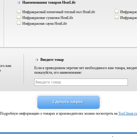
Наименования товаров HeatLife
Инфракрасный пленочный теплый пол HeatLife
Инфракрасн
Инфракрасные сушилки HeatLife
Инфракрасн
Инфракрасная сауна HeatLife
Введите товар
ого вам
Если в приведенном перечне нет необходимого вам товара, введит
о
пожалуйста, его наименование:
Подробную информацию о товарах и производителях можно посмотреть на
TopClimat.r