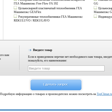
ГЕА Машимпэкс Free Flow FA 192
GG
Цельносварной пластинчатый теплообменник ГЕА
Цельносва
Машимпэкс GEAFlex
Машимпэкс G
Рекуперативные теплообменники ГЕА Машимпэкс
Индивидуа
REKULUVO / REKUGAVO
Введите товар
ого вам
Если в приведенном перечне нет необходимого вам товара, введит
о
пожалуйста, его наименование:
Подробную информацию о товарах и производителях можно посмотреть на
TopClimat.r