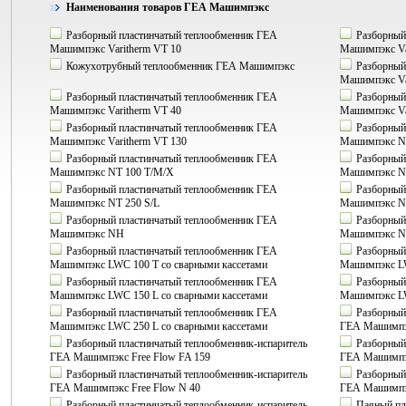
Наименования товаров ГЕА Машимпэкс
Разборный пластинчатый теплообменник ГЕА
Разборный
Машимпэкс Varitherm VT 10
Машимпэкс Va
Кожухотрубный теплообменник ГЕА Машимпэкс
Разборный
Машимпэкс Va
Разборный пластинчатый теплообменник ГЕА
Разборный
Машимпэкс Varitherm VT 40
Машимпэкс Va
Разборный пластинчатый теплообменник ГЕА
Разборный
Машимпэкс Varitherm VT 130
Машимпэкс N
Разборный пластинчатый теплообменник ГЕА
Разборный
Машимпэкс NT 100 T/M/X
Машимпэкс NT
Разборный пластинчатый теплообменник ГЕА
Разборный
Машимпэкс NT 250 S/L
Машимпэкс N
Разборный пластинчатый теплообменник ГЕА
Разборный
Машимпэкс NH
Машимпэкс N
Разборный пластинчатый теплообменник ГЕА
Разборный
Машимпэкс LWC 100 Т со сварными кассетами
Машимпэкс LW
Разборный пластинчатый теплообменник ГЕА
Разборный
Машимпэкс LWC 150 L со сварными кассетами
Машимпэкс LW
Разборный пластинчатый теплообменник ГЕА
Разборный 
Машимпэкс LWC 250 L со сварными кассетами
ГЕА Машимпэк
Разборный пластинчатый теплообменник-испаритель
Разборный 
ГЕА Машимпэкс Free Flow FA 159
ГЕА Машимпэк
Разборный пластинчатый теплообменник-испаритель
Разборный 
ГЕА Машимпэкс Free Flow N 40
ГЕА Машимпэк
Разборный пластинчатый теплообменник-испаритель
Паяный пл