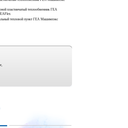
рной пластинчатый теплообменник ГЕА
EAFlex
льный тепловой пункт ГЕА Машимпэкс
е,
u