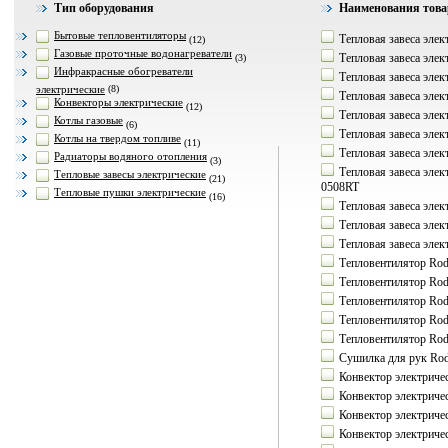
Тип оборудования
Наименования това
Бытовые тепловентиляторы
Тепловая завеса элек
(12)
Газовые проточные водонагреватели
Тепловая завеса элек
(3)
Инфракрасные обогреватели
Тепловая завеса элек
электрические
(8)
Тепловая завеса элек
Конвекторы электрические
(12)
Тепловая завеса элек
Котлы газовые
(6)
Тепловая завеса элек
Котлы на твердом топливе
(11)
Тепловая завеса элек
Радиаторы водяного отопления
(3)
Тепловая завеса эле
Тепловые завесы электрические
(21)
0508RT
Тепловые пушки электрические
(16)
Тепловая завеса эле
Тепловая завеса эле
Тепловая завеса эле
Тепловентилятор Ro
Тепловентилятор Ro
Тепловентилятор Ro
Тепловентилятор Ro
Тепловентилятор Rod
Сушилка для рук Ro
Конвектор электричес
Конвектор электрическ
Конвектор электричес
Конвектор электричес