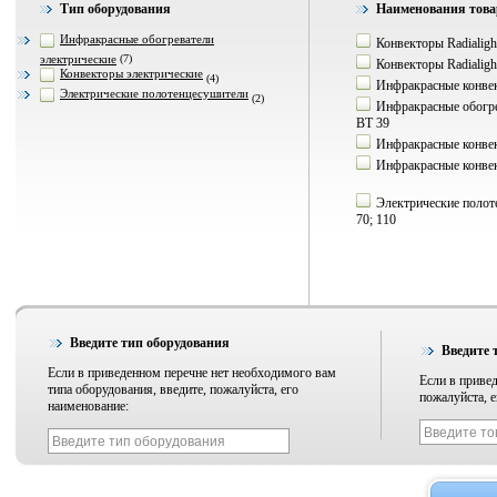
Тип оборудования
Наименования товар
Инфракрасные обогреватели
Конвекторы Radialig
электрические
(7)
Конвекторы Radialig
Конвекторы электрические
(4)
Инфракрасные конвек
Электрические полотенцесушители
(2)
Инфракрасные обогре
BT 39
Инфракрасные конвек
Инфракрасные конвек
Электрические полот
70; 110
Введите тип оборудования
Введите 
Если в приведенном перечне нет необходимого вам
Если в привед
типа оборудования, введите, пожалуйста, его
пожалуйста, е
наименование: