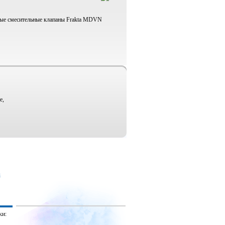
ые смесительные клапаны Frakta MDVN
е,
u
ки: