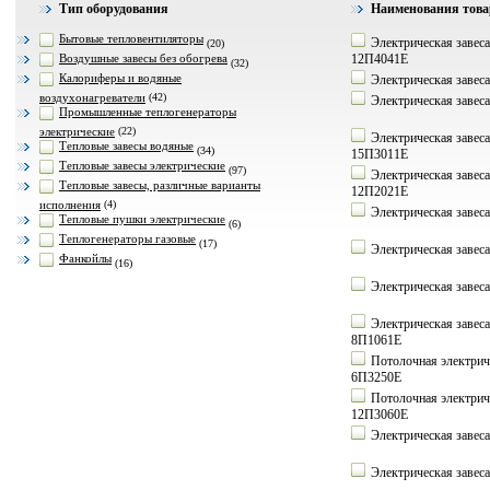
Тип оборудования
Наименования тов
Бытовые тепловентиляторы
Электрическая заве
(20)
Воздушные завесы без обогрева
12П4041Е
(32)
Калориферы и водяные
Электрическая заве
воздухонагреватели
(42)
Электрическая заве
Промышленные теплогенераторы
электрические
(22)
Электрическая заве
Тепловые завесы водяные
(34)
15П3011Е
Тепловые завесы электрические
(97)
Электрическая заве
Тепловые завесы, различные варианты
12П2021Е
исполнения
(4)
Электрическая заве
Тепловые пушки электрические
(6)
Теплогенераторы газовые
(17)
Электрическая заве
Фанкойлы
(16)
Электрическая заве
Электрическая завес
8П1061Е
Потолочная электрич
6П3250Е
Потолочная электрич
12П3060Е
Электрическая заве
Электрическая заве