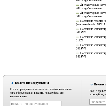
40K – турбированные
Двухконтурные насте
20K – турбированные
Двухконтурные насте
30K – турбированные
Настенные газовые к
(колонки) Navien NPE-A 
Настенные конденсац
40LSWE
Настенные конденсац
21KN
Настенные конденсац
28LSWE
Настенные конденсац
34LSWE
Введите тип оборудования
Введите 
Если в приведенном перечне нет необходимого вам
Если в привед
типа оборудования, введите, пожалуйста, его
пожалуйста, е
наименование: