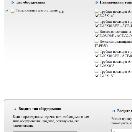
Тип оборудования
Наименования това
Теплоизоляция для отопления
Трубная изоляция Ar
(13)
ACE-25X140
Трубная изоляция в р
ACE-13X018/ER - ACE-
Листовая изоляция в 
ACE-06-99/E - ACE-32-9
Лента самоклеящаяся
TAPE/50
Трубная изоляция в р
ACE-09X010/ER / ACE-
Трубная изоляция Ar
ACE-06X035
Трубная изоляция Ar
ACE-13X160
Введите тип оборудования
Введите 
Если в приведенном перечне нет необходимого вам
Если в привед
типа оборудования, введите, пожалуйста, его
пожалуйста, е
наименование: