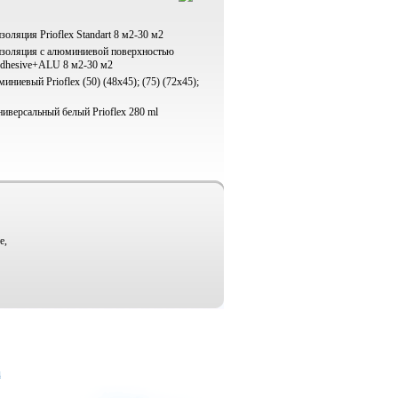
оляция Prioflex Standart 8 м2-30 м2
золяция с алюминиевой поверхностью
-Adhesive+ALU 8 м2-30 м2
ниевый Prioflex (50) (48х45); (75) (72х45);
иверсальный белый Prioflex 280 ml
е,
u