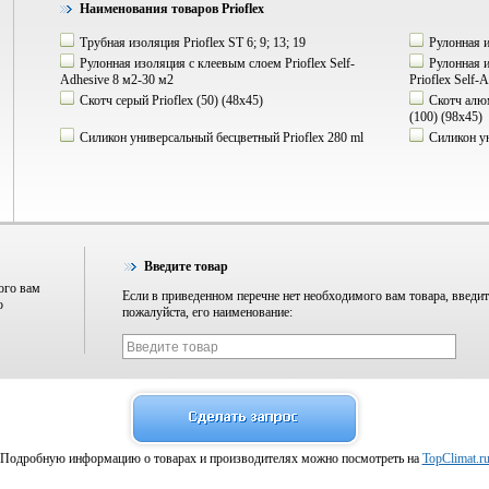
Наименования товаров Prioflex
Трубная изоляция Prioflex ST 6; 9; 13; 19
Рулонная из
Рулонная изоляция с клеевым слоем Prioflex Self-
Рулонная и
Adhesive 8 м2-30 м2
Prioflex Self
Скотч серый Prioflex (50) (48х45)
Скотч алюми
(100) (98х45)
Силикон универсальный бесцветный Prioflex 280 ml
Силикон ун
Введите товар
ого вам
Если в приведенном перечне нет необходимого вам товара, введит
о
пожалуйста, его наименование:
Подробную информацию о товарах и производителях можно посмотреть на
TopClimat.r