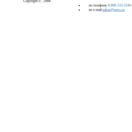
Copyright © , 2008
по телефону
8-800-333-3340
по e-mail:
zakaz@topcs.ru