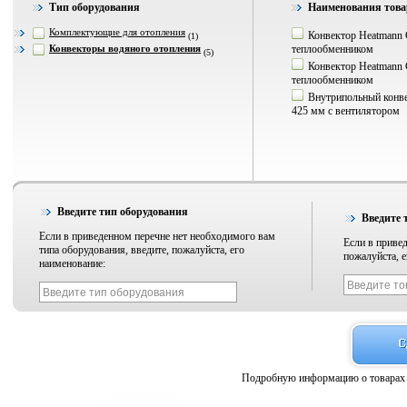
Тип оборудования
Наименования това
Комплектующие для отопления
Конвектор Heatmann C
(1)
Конвекторы водяного отопления
теплообменником
(5)
Конвектор Heatmann 
теплообменником
Внутрипольный конвек
425 мм с вентилятором
Введите тип оборудования
Введите 
Если в приведенном перечне нет необходимого вам
Если в привед
типа оборудования, введите, пожалуйста, его
пожалуйста, е
наименование:
Подробную информацию о товарах 