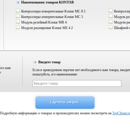
Наименования товаров KONTAR
Контроллеры измерительные Kontar МС 8.1
Контроллер
Контроллеры измерительные Kontar МС 5
Модуль ре
Модуль релейный Kontar МR 4
Модули ра
Модули расширения Kontar ME 4.2
Шкафной п
Введите товар
ого вам
Если в приведенном перечне нет необходимого вам товара, введит
о
пожалуйста, его наименование:
Подробную информацию о товарах и производителях можно посмотреть на
TopClimat.r