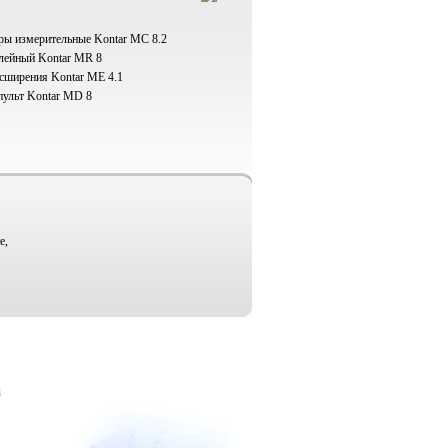
ы измерительные Kontar МС 8.2
лейный Kontar МR 8
сширения Kontar ME 4.1
ульт Kontar MD 8
е,
u