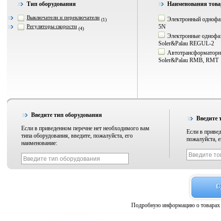
Тип оборудования
Наименования това
Выключатели и переключатели
Электронный однофаз
(1)
Регуляторы скорости
5N
(4)
Электронные однофаз
Soler&Palau REGUL-2
Автотрансформаторны
Soler&Palau RMB, RMT
Введите тип оборудования
Введите 
Если в приведенном перечне нет необходимого вам
Если в привед
типа оборудования, введите, пожалуйста, его
пожалуйста, е
наименование:
Подробную информацию о товарах 