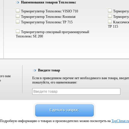
Наименования товаров Теплолюкс
Терморегулятор Теплолюкс VISIO 710
Терморегу
Терморегулятор Теплолюкс Roomstat
Терморегу
Терморегулятор Теплолюкс ТР 715
Классическ
ТР 115
Терморегулятор сенсорный программируемый
Теплолюкс SE 200
Введите товар
ого вам
Если в приведенном перечне нет необходимого вам товара, введит
о
пожалуйста, его наименование:
Подробную информацию о товарах и производителях можно посмотреть на
TopClimat.r