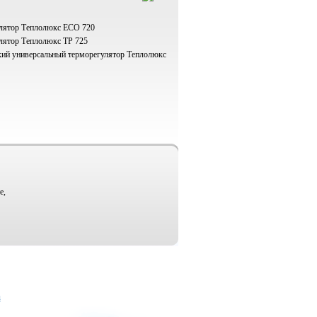
лятор Теплолюкс ECO 720
лятор Теплолюкс ТР 725
ий универсальный терморегулятор Теплолюкс
е,
u