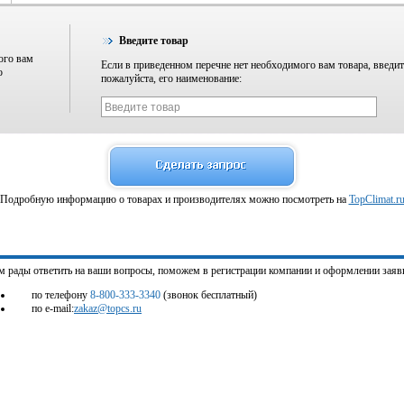
Введите товар
ого вам
Если в приведенном перечне нет необходимого вам товара, введит
о
пожалуйста, его наименование:
Подробную информацию о товарах и производителях можно посмотреть на
TopClimat.r
м рады ответить на ваши вопросы, поможем в регистрации компании и оформлении заяв
по телефону
8-800-333-3340
(звонок бесплатный)
по e-mail:
zakaz@topcs.ru