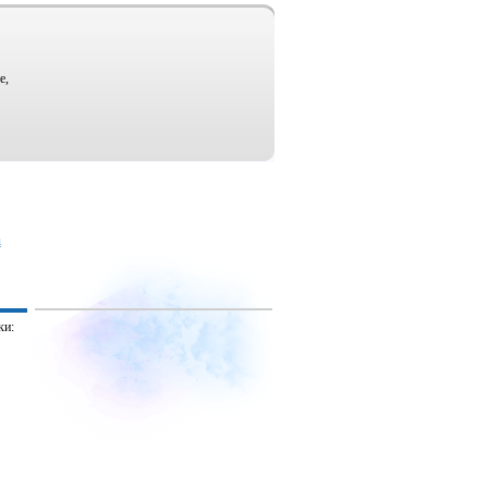
е,
u
ки: