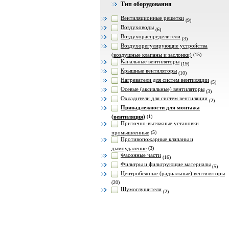
Тип оборудования
Вентиляционные решетки
(9)
Воздуховоды
(6)
Воздухораспределители
(3)
Воздухорегулирующие устройства
(воздушные клапаны и заслонки)
(15)
Канальные вентиляторы
(19)
Крышные вентиляторы
(10)
Нагреватели для систем вентиляции
(5)
Осевые (аксиальные) вентиляторы
(3)
Охладители для систем вентиляции
(2)
Принадлежности для монтажа
(вентиляция)
(1)
Приточно-вытяжные установки
промышленные
(5)
Противопожарные клапаны и
дымоудаление
(3)
Фасонные части
(16)
Фильтры и фильтрующие материалы
(5)
Центробежные (радиальные) вентиляторы
(20)
Шумоглушители
(2)