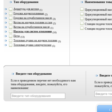
Тип оборудования
Наименования това
Арматура для котлов
Циркуляционный насо
(1)
Горелки жидкотопливные
Циркуляционный насо
(2)
Горелки на отработанном масле
(3)
Циркуляционный насо
Котлы на жидком топливе и газе
(2)
Станции подачи топл
Котлы на отработанном масле
(1)
Станции подачи топл
Насосы для систем отопления
(10)
Печи
(13)
Тепловые пушки на жидком топливе
(3)
Тепловые пушки электрические
(5)
Введите тип оборудования
Введите 
Если в приведенном перечне нет необходимого вам
Если в привед
типа оборудования, введите, пожалуйста, его
пожалуйста, е
наименование: