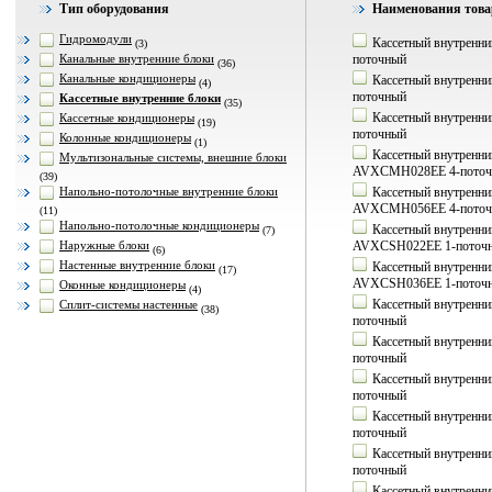
Тип оборудования
Наименования това
Гидромодули
Кассетный внутренн
(3)
Канальные внутренние блоки
поточный
(36)
Канальные кондиционеры
Кассетный внутренн
(4)
поточный
Кассетные внутренние блоки
(35)
Кассетный внутренн
Кассетные кондиционеры
(19)
поточный
Колонные кондиционеры
(1)
Кассетный внутренни
Мультизональные системы, внешние блоки
AVXCMH028EE 4-поточ
(39)
Напольно-потолочные внутренние блоки
Кассетный внутренни
AVXCMH056EE 4-поточ
(11)
Напольно-потолочные кондиционеры
Кассетный внутренни
(7)
Наружные блоки
AVXCSH022EE 1-поточ
(6)
Настенные внутренние блоки
Кассетный внутренни
(17)
AVXCSH036EE 1-поточ
Оконные кондиционеры
(4)
Кассетный внутренн
Сплит-системы настенные
(38)
поточный
Кассетный внутренн
поточный
Кассетный внутренн
поточный
Кассетный внутренн
поточный
Кассетный внутренн
поточный
Кассетный внутрен