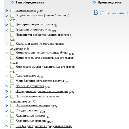
Тип оборудования
Производитель
Винные шкафы
B
(183)
Baltimore Aircoil
Воздухоохладители (теплообменники)
(282)
Градирни закрытого типа
(8)
Градирни открытого типа
(9)
Испарители для холодильных агрегатов
(26)
Клапаны и запорно-регулирующая
арматура
(43)
Компрессорно-конденсаторные блоки
(649)
Компрессоры для холодильных агрегатов
(1024)
Конденсаторы для холодильных агрегатов
(41)
Льдогенераторы
(43)
Моноблочные охладители воздуха
(2)
Насосные установки
(23)
Оборудование для масляного контура
(43)
Промышленные испарительные
конденсаторы
(12)
Промышленные чиллеры
(187)
Сосуды давления
(73)
Холодильные камеры
(17)
Холодильные машины
(168)
Шкафы для хранения продуктов и сигар