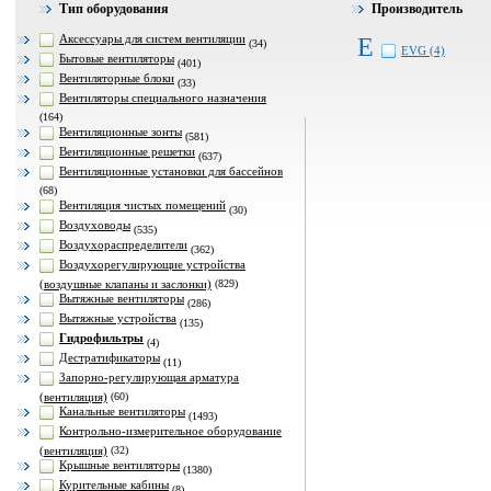
Тип оборудования
Производитель
Аксессуары для систем вентиляции
E
(34)
EVG (4)
Бытовые вентиляторы
(401)
Вентиляторные блоки
(33)
Вентиляторы специального назначения
(164)
Вентиляционные зонты
(581)
Вентиляционные решетки
(637)
Вентиляционные установки для бассейнов
(68)
Вентиляция чистых помещений
(30)
Воздуховоды
(535)
Воздухораспределители
(362)
Воздухорегулирующие устройства
(воздушные клапаны и заслонки)
(829)
Вытяжные вентиляторы
(286)
Вытяжные устройства
(135)
Гидрофильтры
(4)
Дестратификаторы
(11)
Запорно-регулирующая арматура
(вентиляция)
(60)
Канальные вентиляторы
(1493)
Контрольно-измерительное оборудование
(вентиляция)
(32)
Крышные вентиляторы
(1380)
Курительные кабины
(8)