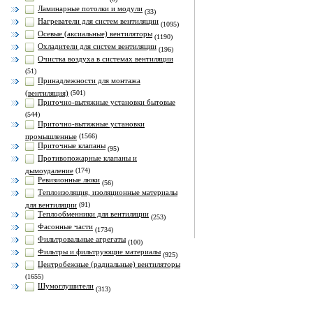
Ламинарные потолки и модули
(33)
Нагреватели для систем вентиляции
(1095)
Осевые (аксиальные) вентиляторы
(1190)
Охладители для систем вентиляции
(196)
Очистка воздуха в системах вентиляции
(51)
Принадлежности для монтажа
(вентиляция)
(501)
Приточно-вытяжные установки бытовые
(544)
Приточно-вытяжные установки
промышленные
(1566)
Приточные клапаны
(95)
Противопожарные клапаны и
дымоудаление
(174)
Ревизионные люки
(56)
Теплоизоляция, изоляционные материалы
для вентиляции
(91)
Теплообменники для вентиляции
(253)
Фасонные части
(1734)
Фильтровальные агрегаты
(100)
Фильтры и фильтрующие материалы
(925)
Центробежные (радиальные) вентиляторы
(1655)
Шумоглушители
(313)