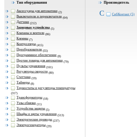
Тип оборудования
Производитель
Аксессуары для автоматики
С
(2)
СибКонтакт (5)
Выключатели и переключатели
(64)
Датчики
(212)
Зарядные устройства
(5)
Клапаны и вентили
(86)
Клеммы
(7)
Контроллеры
(415)
Преобразователи
(55)
Программное обеспечение
(8)
Прочие товары для автоматики
(79)
Пульты управления
(161)
Регуляторы скорости
(80)
Счетчики
(19)
Таймеры
(8)
Термостаты и регуляторы температуры
(317)
Трансформаторы
(18)
Узлы обвязки
(11)
Устройства защиты
(5)
Шкафы и щиты управления
(513)
Электрические приводы
(237)
Электрогенераторы
(29)