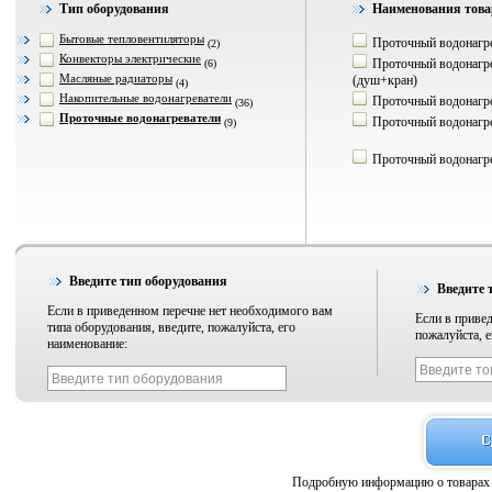
Тип оборудования
Наименования това
Бытовые тепловентиляторы
Проточный водонагрев
(2)
Конвекторы электрические
Проточный водонагрев
(6)
Масляные радиаторы
(душ+кран)
(4)
Накопительные водонагреватели
Проточный водонагрев
(36)
Проточные водонагреватели
Проточный водонагрев
(9)
Проточный водонагрева
Введите тип оборудования
Введите 
Если в приведенном перечне нет необходимого вам
Если в привед
типа оборудования, введите, пожалуйста, его
пожалуйста, е
наименование:
Подробную информацию о товарах 