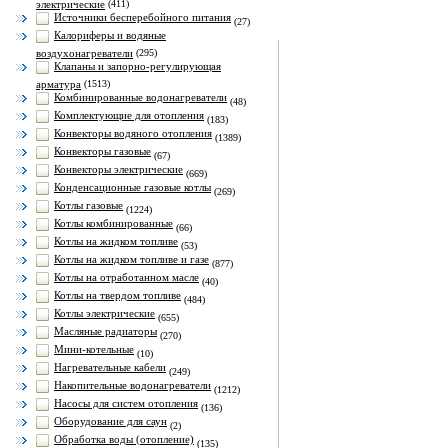
электрические
(411)
Источники бесперебойного питания
(27)
Калориферы и водяные
воздухонагреватели
(295)
Клапаны и запорно-регулирующая
арматура
(1513)
Комбинированные водонагреватели
(48)
Комплектующие для отопления
(183)
Конвекторы водяного отопления
(1389)
Конвекторы газовые
(67)
Конвекторы электрические
(669)
Конденсационные газовые котлы
(269)
Котлы газовые
(1224)
Котлы комбинированные
(66)
Котлы на жидком топливе
(53)
Котлы на жидком топливе и газе
(877)
Котлы на отработанном масле
(40)
Котлы на твердом топливе
(484)
Котлы электрические
(655)
Масляные радиаторы
(270)
Мини-котельные
(10)
Нагревательные кабели
(249)
Накопительные водонагреватели
(1212)
Насосы для систем отопления
(136)
Оборудование для саун
(2)
Обработка воды (отопление)
(135)