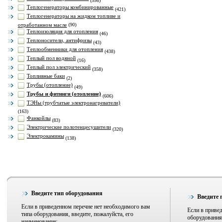
(598)
Теплогенераторы комбинированные
(421)
Теплогенераторы на жидком топливе и
отработанном масле
(90)
Теплоизоляция для отопления
(46)
Теплоносители, антифризы
(43)
Теплообменники для отопления
(438)
Теплый пол водяной
(16)
Теплый пол электрический
(358)
Топливные баки
(2)
Трубы (отопление)
(49)
Трубы и фитинги (отопление)
(606)
ТЭНы (трубчатые электронагреватели)
(163)
Фанкойлы
(83)
Электрические полотенцесушители
(320)
Электрокамины
(138)
Введите тип оборудования
Введите 
Если в приведенном перечне нет необходимого вам
Если в приве
типа оборудования, введите, пожалуйста, его
оборудования,
наименование: