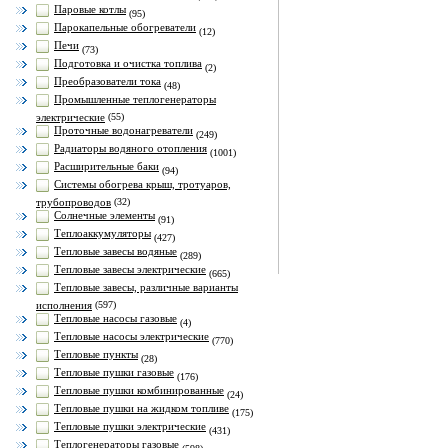
Паровые котлы
(95)
Парокапельные обогреватели
(12)
Печи
(73)
Подготовка и очистка топлива
(2)
Преобразователи тока
(48)
Промышленные теплогенераторы
электрические
(55)
Проточные водонагреватели
(249)
Радиаторы водяного отопления
(1001)
Расширительные баки
(94)
Системы обогрева крыш, тротуаров,
трубопроводов
(32)
Солнечные элементы
(91)
Теплоаккумуляторы
(427)
Тепловые завесы водяные
(289)
Тепловые завесы электрические
(665)
Тепловые завесы, различные варианты
исполнения
(597)
Тепловые насосы газовые
(4)
Тепловые насосы электрические
(770)
Тепловые пункты
(28)
Тепловые пушки газовые
(176)
Тепловые пушки комбинированные
(24)
Тепловые пушки на жидком топливе
(175)
Тепловые пушки электрические
(431)
Теплогенераторы газовые