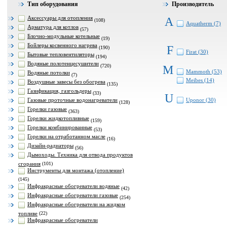
Тип оборудования
Производитель
Аксессуары для отопления
A
(108)
Aquatherm (7)
Арматура для котлов
(57)
Блочно-модульные котельные
(19)
Бойлеры косвенного нагрева
F
(190)
Firat (30)
Бытовые тепловентиляторы
(194)
Водяные полотенцесушители
(720)
M
Mammoth (53)
Водяные потолки
(7)
Meibes (14)
Воздушные завесы без обогрева
(135)
Газификация, газгольдеры
(33)
U
Газовые проточные водонагреватели
Uponor (30)
(128)
Горелки газовые
(363)
Горелки жидкотопливные
(159)
Горелки комбинированные
(53)
Горелки на отработанном масле
(16)
Дизайн-радиаторы
(56)
Дымоходы. Техника для отвода продуктов
сгорания
(101)
Инструменты для монтажа (отопление)
(145)
Инфракрасные обогреватели водяные
(42)
Инфракрасные обогреватели газовые
(254)
Инфракрасные обогреватели на жидком
топливе
(22)
Инфракрасные обогреватели