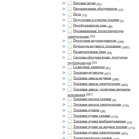
Паровые котлы
(95)
Парокапельные обогреватели
(12)
Печи
(73)
Подготовка и очистка топлива
(2)
Преобразователи тока
(48)
Промышленные теплогенераторы
электрические
(55)
Проточные водонагреватели
(249)
Радиаторы водяного отопления
(1001)
Расширительные баки
(94)
Системы обогрева крыш, тротуаров,
трубопроводов
(32)
Солнечные элементы
(91)
Теплоаккумуляторы
(427)
Тепловые завесы водяные
(289)
Тепловые завесы электрические
(665)
Тепловые завесы, различные варианты
исполнения
(597)
Тепловые насосы газовые
(4)
Тепловые насосы электрические
(770)
Тепловые пункты
(28)
Тепловые пушки газовые
(176)
Тепловые пушки комбинированные
(24)
Тепловые пушки на жидком топливе
(175)
Тепловые пушки электрические
(431)
Теплогенераторы газовые