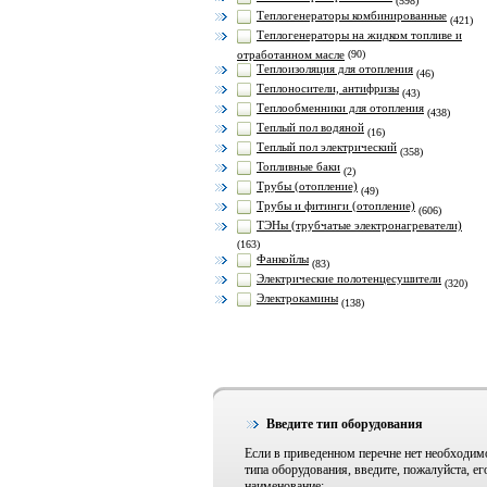
(598)
Теплогенераторы комбинированные
(421)
Теплогенераторы на жидком топливе и
отработанном масле
(90)
Теплоизоляция для отопления
(46)
Теплоносители, антифризы
(43)
Теплообменники для отопления
(438)
Теплый пол водяной
(16)
Теплый пол электрический
(358)
Топливные баки
(2)
Трубы (отопление)
(49)
Трубы и фитинги (отопление)
(606)
ТЭНы (трубчатые электронагреватели)
(163)
Фанкойлы
(83)
Электрические полотенцесушители
(320)
Электрокамины
(138)
Введите тип оборудования
Если в приведенном перечне нет необходим
типа оборудования, введите, пожалуйста, ег
наименование: