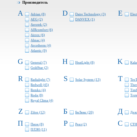
Производитель
A
D
E
Adrian (8)
Daire Technology (3)
Elec
AEG (2)
DANVEX (1)
Aerotek (2)
AIRcomfort (6)
Airrex (6)
Almac (4)
Arcotherm (4)
Atlantic (9)
G
H
K
General (7)
HeatLight (8)
Kala
GoldStar (2)
R
S
T
Radialight (7)
Solar System (13)
TeoT
Redwell (45)
Ther
Remko (4)
Timb
Roda (8)
Trot
Royal Clima (4)
Z
Б
Д
Zilon (12)
БиЛюкс (20)
Делс
П
Р
С
Пион (8)
Реал (2)
СТН
ПЛЭН (11)