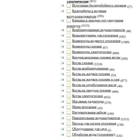
электрические
(411)
Источники бесперебойного питания
(27)
Калориферы и водяные
воздухонагреватели
(295)
Клапаны и запорно-регулирующая
арматура
(1513)
Комбинированные водонагреватели
(48)
Комплектующие для отопления
(183)
Конвекторы водяного отопления
(1389)
Конвекторы газовые
(67)
Конвекторы электрические
(669)
Конденсационные газовые котлы
(269)
Котлы газовые
(1224)
Котлы комбинированные
(66)
Котлы на жидком топливе
(53)
Котлы на жидком топливе и газе
(877)
Котлы на отработанном масле
(40)
Котлы на твердом топливе
(484)
Котлы электрические
(655)
Масляные радиаторы
(270)
Мини-котельные
(10)
Нагревательные кабели
(249)
Накопительные водонагреватели
(1212)
Насосы для систем отопления
(136)
Оборудование для саун
(2)
Обработка воды (отопление)
(135)