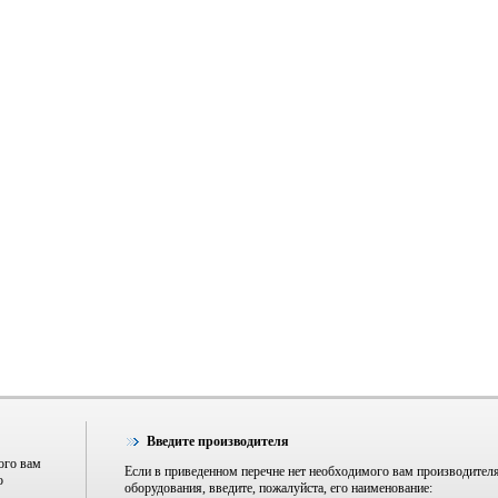
Введите производителя
ого вам
Если в приведенном перечне нет необходимого вам производител
о
оборудования, введите, пожалуйста, его наименование: