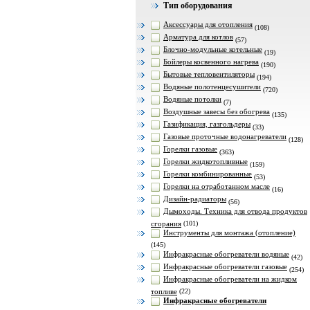
Тип оборудования
Аксессуары для отопления
(108)
Арматура для котлов
(57)
Блочно-модульные котельные
(19)
Бойлеры косвенного нагрева
(190)
Бытовые тепловентиляторы
(194)
Водяные полотенцесушители
(720)
Водяные потолки
(7)
Воздушные завесы без обогрева
(135)
Газификация, газгольдеры
(33)
Газовые проточные водонагреватели
(128)
Горелки газовые
(363)
Горелки жидкотопливные
(159)
Горелки комбинированные
(53)
Горелки на отработанном масле
(16)
Дизайн-радиаторы
(56)
Дымоходы. Техника для отвода продуктов
сгорания
(101)
Инструменты для монтажа (отопление)
(145)
Инфракрасные обогреватели водяные
(42)
Инфракрасные обогреватели газовые
(254)
Инфракрасные обогреватели на жидком
топливе
(22)
Инфракрасные обогреватели