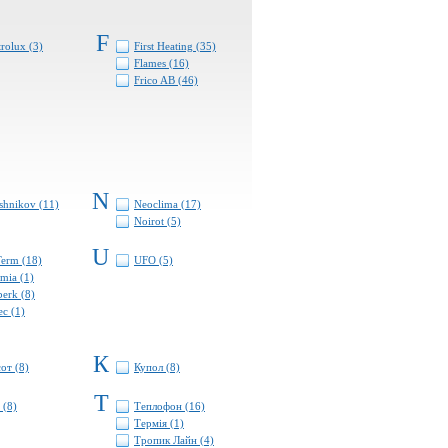
F
trolux (3)
First Heating (35)
Flames (16)
Frico AB (46)
N
shnikov (11)
Neoclima (17)
Noirot (5)
U
erm (18)
UFO (5)
mia (1)
erk (8)
ec (1)
К
от (8)
Купол (8)
Т
 (8)
Теплофон (16)
Термiя (1)
Тропик Лайн (4)