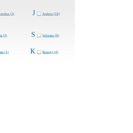
J
ctrolux (2)
Junkers (24)
S
a (3)
Schuster (6)
К
ко (1)
Конорд (4)