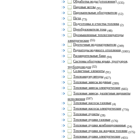
Обработка воды (отопление)
(135)
Паровые котлы
(95)
Парокапельные обогреватели
(12)
Печи
(73)
Подготовка и очистка топлива
(2)
Преобразователи тока
(48)
Промышленные теплогенераторы
электрические
(55)
Проточные водонагреватели
(249)
Радиаторы водяного отопления
(1001)
Расширительные баки
(94)
Системы обогрева крыш, тротуаров,
трубопроводов
(32)
Солнечные элементы
(91)
Теплоаккумуляторы
(427)
Тепловые завесы водяные
(289)
Тепловые завесы электрические
(665)
Тепловые завесы, различные варианты
исполнения
(597)
Тепловые насосы газовые
(4)
Тепловые насосы электрические
(770)
Тепловые пункты
(28)
Тепловые пушки газовые
(176)
Тепловые пушки комбинированные
(24)
Тепловые пушки на жидком топливе
(175)
Тепловые пушки электрические
(431)