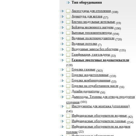
Тип оборудования
Аксессуары для отопления
(108)
Арматура для котлов
(57)
Блочно-модульные котельные
(19)
Бойлеры косвенного нагрева
(190)
Бытовые тепловентиляторы
(194)
Водяные полотенцесушители
(720)
Водяные потолки
(7)
Воздушные завесы без обогрева
(135)
Газификация, газгольдеры
(33)
Газовые проточные водонагреватели
(128)
Горелки газовые
(363)
Горелки жидкотопливные
(159)
Горелки комбинированные
(53)
Горелки на отработанном масле
(16)
Дизайн-радиаторы
(56)
Дымоходы. Техника для отвода продуктов
сгорания
(101)
Инструменты для монтажа (отопление)
(145)
Инфракрасные обогреватели водяные
(42)
Инфракрасные обогреватели газовые
(254)
Инфракрасные обогреватели на жидком
топливе
(22)
Инфракрасные обогреватели