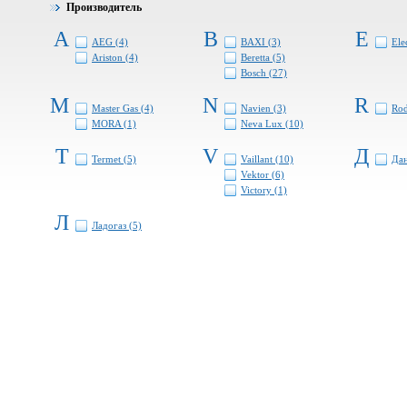
Производитель
A
B
E
AEG (4)
BAXI (3)
Ele
Ariston (4)
Beretta (5)
Bosch (27)
M
N
R
Master Gas (4)
Navien (3)
Rod
MORA (1)
Neva Lux (10)
T
V
Д
Termet (5)
Vaillant (10)
Дан
Vektor (6)
Victory (1)
Л
Ладогаз (5)