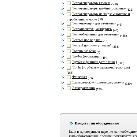
Теплогенераторы газовые
(598)
Теплогенераторы комбинированные
(421)
Теплогенераторы на жидком топливе и
отработанном масле
(90)
Теплоизоляция для отопления
(46)
Теплоносители, антифризы
(43)
Теплообменники для отопления
(438)
Теплый пол водяной
(16)
Теплый пол электрический
(358)
Топливные баки
(2)
Трубы (отопление)
(49)
Трубы и фитинги (отопление)
(606)
ТЭНы (трубчатые электронагреватели)
(163)
Фанкойлы
(83)
Электрические полотенцесушители
(320)
Электрокамины
(138)
Введите тип оборудования
Если в приведенном перечне нет необходим
типа оборудования, введите, пожалуйста, ег