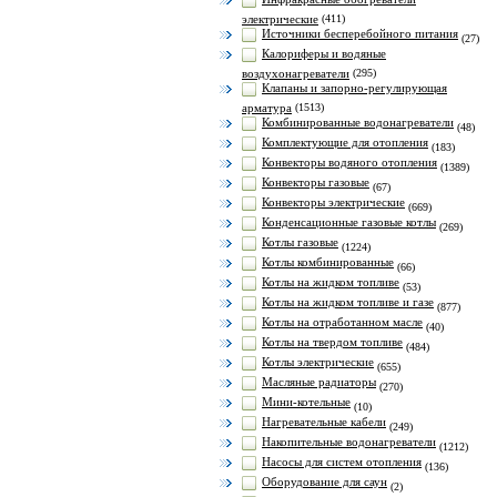
электрические
(411)
Источники бесперебойного питания
(27)
Калориферы и водяные
воздухонагреватели
(295)
Клапаны и запорно-регулирующая
арматура
(1513)
Комбинированные водонагреватели
(48)
Комплектующие для отопления
(183)
Конвекторы водяного отопления
(1389)
Конвекторы газовые
(67)
Конвекторы электрические
(669)
Конденсационные газовые котлы
(269)
Котлы газовые
(1224)
Котлы комбинированные
(66)
Котлы на жидком топливе
(53)
Котлы на жидком топливе и газе
(877)
Котлы на отработанном масле
(40)
Котлы на твердом топливе
(484)
Котлы электрические
(655)
Масляные радиаторы
(270)
Мини-котельные
(10)
Нагревательные кабели
(249)
Накопительные водонагреватели
(1212)
Насосы для систем отопления
(136)
Оборудование для саун
(2)